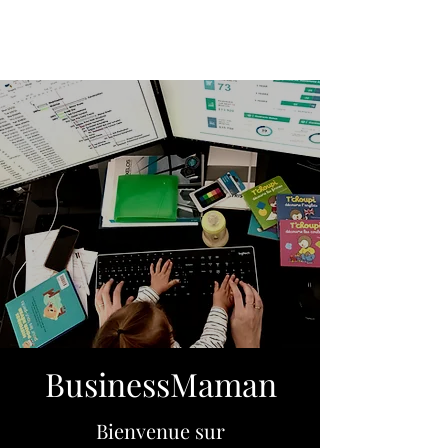
BusinessMaman
Bienvenue sur