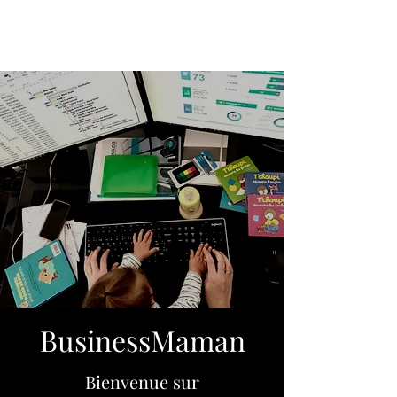
BusinessMaman
Bienvenue sur