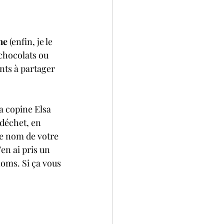
me
 (enfin, je le 
chocolats ou 
nts à partager 
a copine Elsa 
 déchet, en 
e nom de votre 
en ai pris un 
noms. Si ça vous 