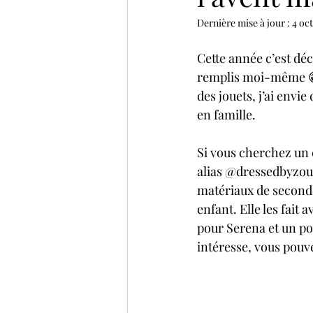
Dernière mise à jour :
4 oct
Cette année c’est déc
remplis moi-même 😁)
des jouets, j’ai envi
en famille. 
Si vous cherchez un c
alias @dressedbyzouil
matériaux de second
enfant. Elle les fait
pour Serena et un pou
intéresse, vous pouve