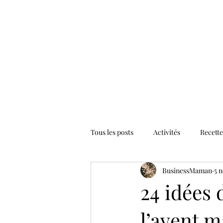
Tous les posts
Activités
Recette
BusinessMaman
5 
24 idées 
l’avent 