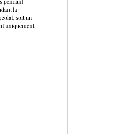
irs pendant 
dant la 
colat, soit un 
ent uniquement 